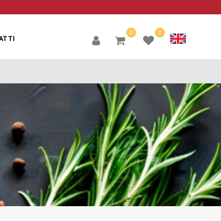
0
0
ATTI