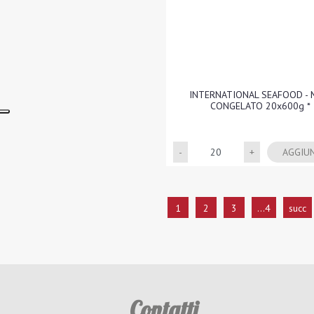
INTERNATIONAL SEAFOOD - 
CONGELATO 20x600g *
Quantità
AGGIU
1
2
3
...4
succ
Contatti