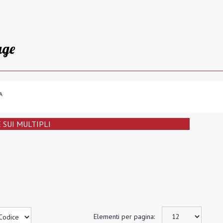
age
A
SUI MULTIPLI
Elementi per pagina: