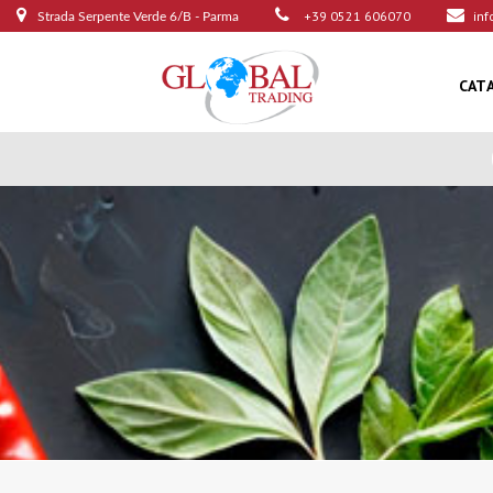
+39 0521 606070
inf
Strada Serpente Verde 6/B - Parma
CAT