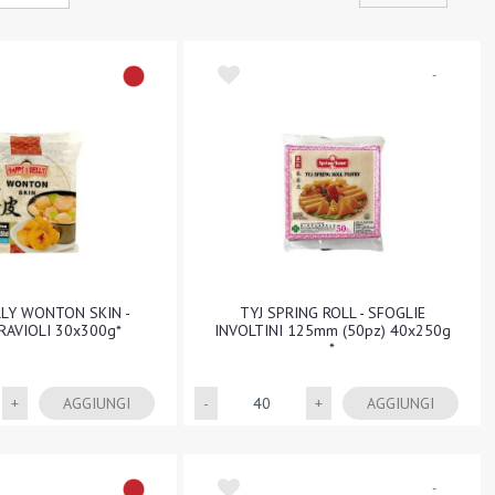
-
LY WONTON SKIN -
TYJ SPRING ROLL - SFOGLIE
RAVIOLI 30x300g*
INVOLTINI 125mm (50pz) 40x250g
*
Quantità
Quantità
AGGIUNGI
AGGIUNGI
-