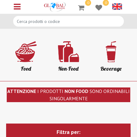
0
0
Open menu
Food
Non-Food
Beverage
ATTENZIONE
I PRODOTTI
NON FOOD
SONO ORDINABILI
SINGOLARMENTE
Filtra per: