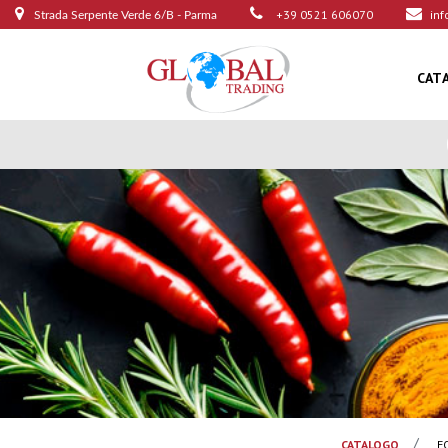
+39 0521 606070
inf
Strada Serpente Verde 6/B - Parma
CAT
CATALOGO
F