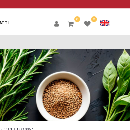
0
0
ATTI
S PICCANTE 18X100G *