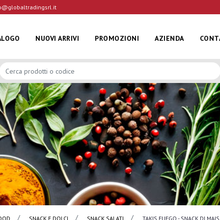
o@globaltradingsrl.it
ALOGO
NUOVI ARRIVI
PROMOZIONI
AZIENDA
CONT
OOD
SNACK E DOLCI
SNACK SALATI
TAKIS FUEGO - SNACK DI MAI