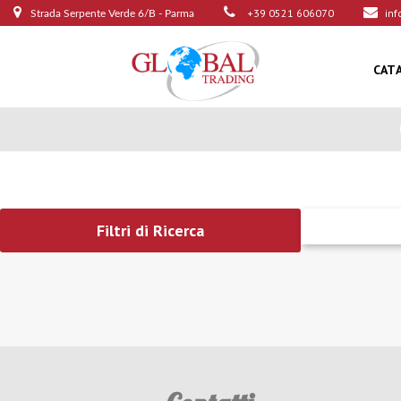
+39 0521 606070
inf
Strada Serpente Verde 6/B - Parma
CAT
Filtri di Ricerca