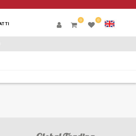
0
0
ATTI