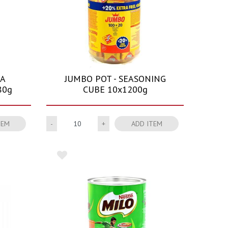
MA
JUMBO POT - SEASONING
80g
CUBE 10x1200g
Quantity
TEM
ADD ITEM