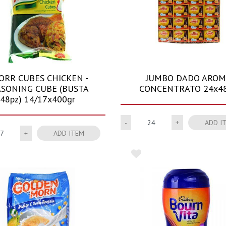
ORR CUBES CHICKEN -
JUMBO DADO ARO
ASONING CUBE (BUSTA
CONCENTRATO 24x4
48pz) 14/17x400gr
Quantity
ADD I
Quantity
ADD ITEM