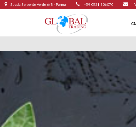
+39 0521 606070
inf
Strada Serpente Verde 6/B - Parma
C