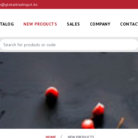
o@globaltradingsrl.ito
ATALOG
NEW PRODUCTS
SALES
COMPANY
CONTAC
HOME
NEW PRODUCTS