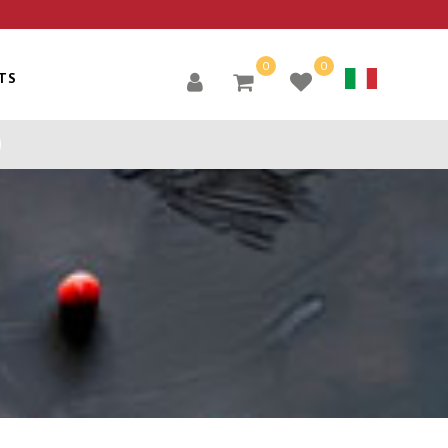
0
0
TS